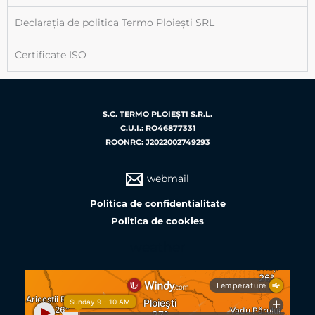
Declarația de politica Termo Ploiești SRL
Certificate ISO
S.C. TERMO PLOIEŞTI S.R.L.
C.U.I.: RO46877331
ROONRC: J2022002749293
webmail
Politica de confidentialitate
Politica de cookies
weather