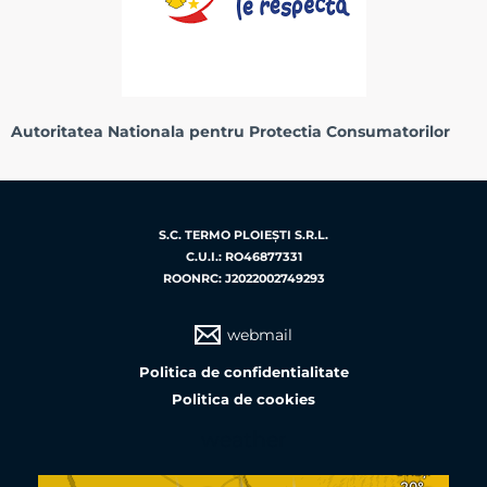
Autoritatea Nationala pentru Protectia Consumatorilor
S.C. TERMO PLOIEŞTI S.R.L.
C.U.I.: RO46877331
ROONRC: J2022002749293
webmail
Politica de confidentialitate
Politica de cookies
weather