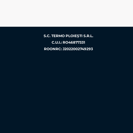
S.C. TERMO PLOIEŞTI S.R.L.
C.U.I.: RO46877331
ROONRC: J2022002749293