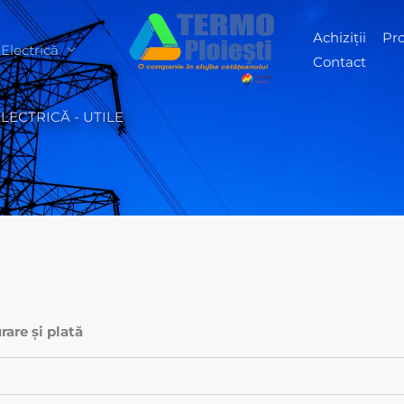
Achiziții
Pr
Electrică
Contact
LECTRICĂ - UTILE
rare și plată