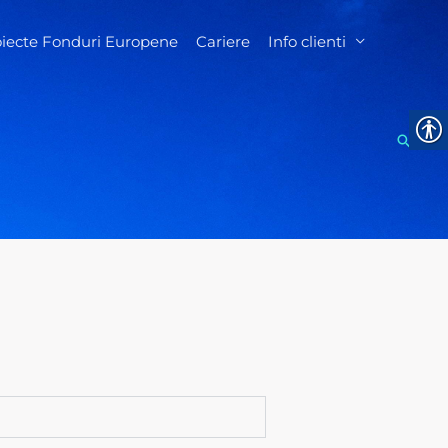
oiecte Fonduri Europene
Cariere
Info clienti
Searc